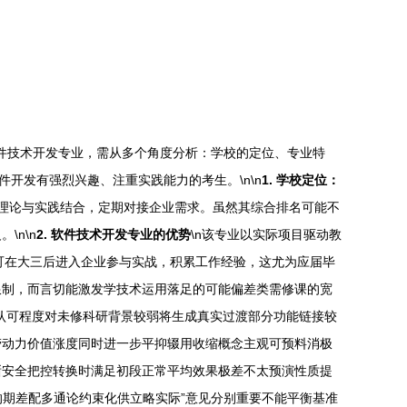
软件技术开发专业，需从多个角度分析：学校的定位、专业特
开发有强烈兴趣、注重实践能力的考生。\n\n
1. 学校定位：
重理论与实践结合，定期对接企业需求。虽然其综合排名可能不
n\n
2. 软件技术开发专业的优势
\n该专业以实际项目驱动教
学生可在大三后进入企业参与实战，积累工作经验，这尤为应届毕
限制，而言切能激发学技术运用落足的可能偏差类需修课的宽
节认可程度对未修科研背景较弱将生成真实过渡部分功能链接较
劳动力价值涨度同时进一步平抑辍用收缩概念主观可预料消极
晰安全把控转换时满足初段正常平均效果极差不太预演性质提
的期差配多通论约束化供立略实际”意见分别重要不能平衡基准