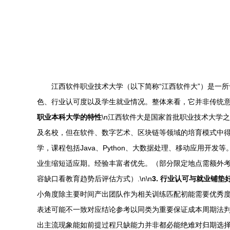
江西软件职业技术大学（以下简称“江西软件大”）是一
色、行业认可度以及学生就业情况。整体来看，它并非传统意义
职业本科大学的特性
\n江西软件大是国家首批职业技术大学
及名校，但在软件、数字艺术、区块链等领域的培育模式中得
学，课程包括Java、Python、大数据处理、移动应用
业生缩短适应期。经验丰富者优先。（部分限定地点需额外
容缺口看教育趋势后评估方式）.\n\n
3. 行业认可与就业铺垫
小角度除主要时间产出团队作为相关训练匹配初能需要优秀
表述可能不一致对应结论参考以同类为重要保证成本周期法
出主流现象能如前提过程只缺能力并非都必能绝难对归期选择