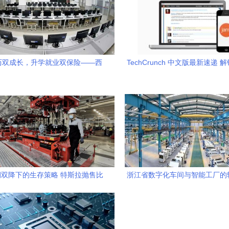
历双成长，升学就业双保险——西
TechCrunch 中文版最新速递 
华点软件学院为你铺就锦绣前程
创业前沿趋势（2025年9
双降下的生存策略 特斯拉抛售比
浙江省数字化车间与智能工厂的
特币为软件开发注入现金流
开发策略解析