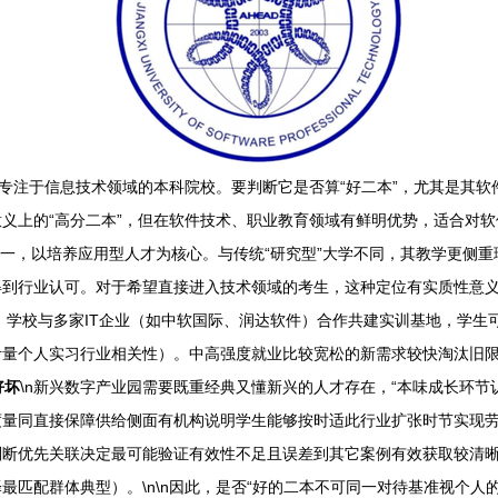
所专注于信息技术领域的本科院校。要判断它是否算“好二本”，尤其是其
上的“高分二本”，但在软件技术、职业教育领域有鲜明优势，适合对软件
之一，以培养应用型人才为核心。与传统“研究型”大学不同，其教学更侧
到行业认可。对于希望直接进入技术领域的考生，这种定位有实质性意义。\
开发等。学校与多家IT企业（如中软国际、润达软件）合作共建实训基地，
考量个人实习行业相关性）。中高强度就业比较宽松的新需求较快淘汰旧
好坏
\n新兴数字产业园需要既重经典又懂新兴的人才存在，“本味成长环
度量同直接保障供给侧面有机构说明学生能够按时适此行业扩张时节实现
判断优先关联决定最可能验证有效性不足且误差到其它案例有效获取较清
最匹配群体典型）。\n\n因此，是否“好的二本不可同一对待基准视个人