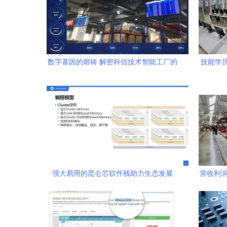
数字基因的熔铸 解密科信技术智能工厂的
技能学
软件灵魂
安外事
强大易用的昆仑芯软件栈助力生态发展
营收利润
——访昆仑芯科技基础工具链开发负责人
张钊