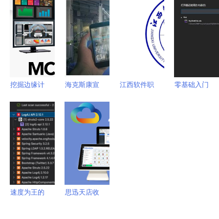
APP软件开
理软件产品
能 睿至科
开发工程师
发技术方案
与技术开发
技集团如何
证书 策略
服务概览
以软件技术
与实用性建
提升运营效
议
率驱动行业
发展
挖掘边缘计
海克斯康宣
江西软件职
零基础入门
算技术的潜
布投资
业技术大学
我的第一个
能 软件技
9000万欧
一所值得关
ASP.NET网
术开发的创
元建设智慧
注的二本院
站与现代软
新路径
工厂，推动
校，软件技
件开发技术
软件技术跨
术开发专业
之旅
越式升级
如何？
速度为王的
思迅天店收
软件开发
银系统产品