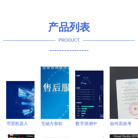
产品列表
PRODUCT
----------------
币宽机器人
无锡方形软
数字浪潮中
如何高效考
量化炒币
件科技 管
的可视化赋
取软件技术