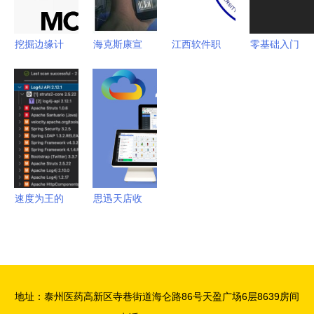
率驱动行业
发展
挖掘边缘计
海克斯康宣
江西软件职
零基础入门
算技术的潜
布投资
业技术大学
我的第一个
能 软件技
9000万欧
一所值得关
ASP.NET网
术开发的创
元建设智慧
注的二本院
站与现代软
新路径
工厂，推动
校，软件技
件开发技术
软件技术跨
术开发专业
之旅
越式升级
如何？
速度为王的
思迅天店收
软件开发
银系统产品
新思科技如
全解析 如
何将安全前
何选择适合
置
的软件技术
地址：泰州医药高新区寺巷街道海仑路86号天盈广场6层8639房间
方案