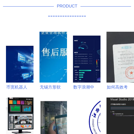
PRODUCT
----------------
币宽机器人
无锡方形软
数字浪潮中
如何高效考
量化炒币
件科技 管
的可视化赋
取软件技术
APP软件开
理软件产品
能 睿至科
开发工程师
发技术方案
与技术开发
技集团如何
证书 策略
服务概览
以软件技术
与实用性建
提升运营效
议