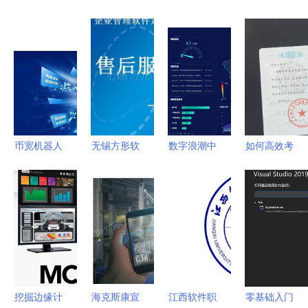
币宽机器人
无锡方形软
数字浪潮中
如何高效考
量化炒币
件科技 管
的可视化赋
取软件技术
APP软件开
理软件产品
能 睿至科
开发工程师
发技术方案
与技术开发
技集团如何
证书 策略
服务概览
以软件技术
与实用性建
提升运营效
议
率驱动行业
发展
挖掘边缘计
海克斯康宣
江西软件职
零基础入门