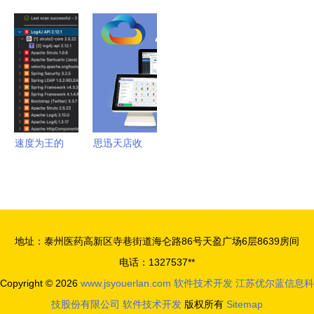
算技术的潜
布投资
业技术大学
我的第一个
能 软件技
9000万欧
一所值得关
ASP.NET网
术开发的创
元建设智慧
注的二本院
站与现代软
新路径
工厂，推动
校，软件技
件开发技术
软件技术跨
术开发专业
之旅
越式升级
如何？
速度为王的
思迅天店收
软件开发
银系统产品
新思科技如
全解析 如
何将安全前
何选择适合
置
的软件技术
地址：泰州医药高新区寺巷街道海仑路86号天盈广场6层8639房间
方案
电话：1327537**
Copyright © 2026
www.jsyouerlan.com
软件技术开发
江苏优尔蓝信息科
技股份有限公司
软件技术开发
版权所有
Sitemap